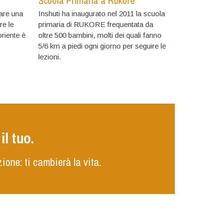
Scuola Primaria a Rukore
vare una
Inshuti ha inaugurato nel 2011 la scuola
re le
primaria di RUKORE frequentata da
riente è
oltre 500 bambini, molti dei quali fanno
5/6 km a piedi ogni giorno per seguire le
lezioni.
l tuo.
ione: ti cambierà la vita.