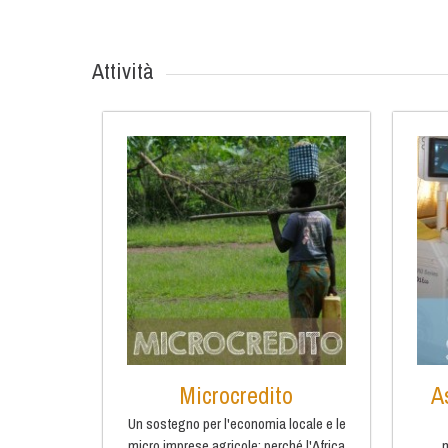
Attività
Microcredito
A
Un sostegno per l'economia locale e le
micro imprese agricole: perché l'Africa
m