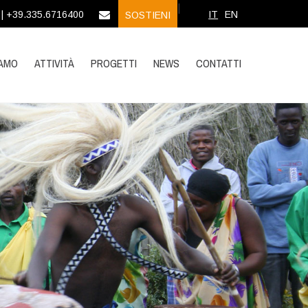
|
 | +39.335.6716400
IT
EN
SOSTIENI
IAMO
ATTIVITÀ
PROGETTI
NEWS
CONTATTI