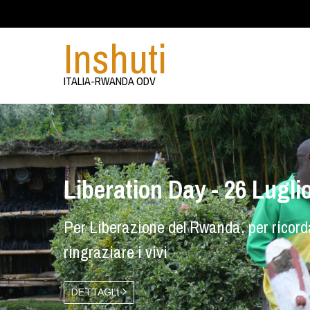
Inshuti
ITALIA-RWANDA ODV
Liberation Day - 26 Lugli
Per Liberazione del Rwanda, per ricorda
ringraziare i vivi
DETTAGLI