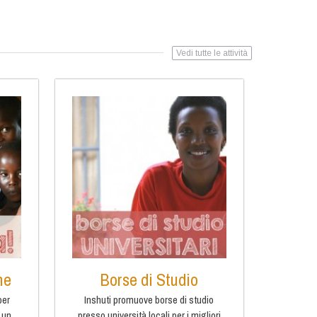
Vedi tutte le attività
he
Borse di Studio
per
Inshuti promuove borse di studio
 un
presso università locali per i migliori