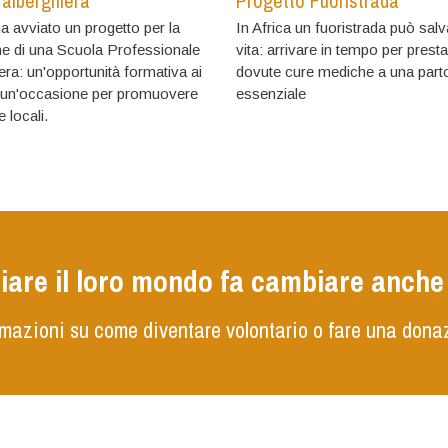
 alberghiera
Progetto Fuoristrada
ha avviato un progetto per la
​In Africa un fuoristrada può sal
ne di una Scuola Professionale
vita: arrivare in tempo per presta
era: un'opportunità formativa ai
dovute cure mediche a una parto
, un'occasione per promuovere
essenziale
e locali.
are il loro mondo fa cambiare anche i
rmazioni su come diventare volontario o fare una donaz