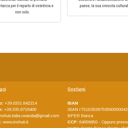
tanza per il reparto di ostetricia e
paese, la sua crescita cultural
non solo.
aci
Sostieni
o:
+39.0331.842214
IBAN
e:
+39.335.6716400
IBAN IT51E0538750580000042
nshuti.italia.rwanda@gmail.com
BPER Banca
:
www.inshuti.it
CCP:
84058650 - Oppure presso