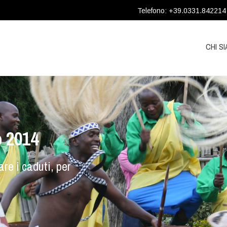
Telefono: +39.0331.842214
CHI S
o 2014
re i caduti, per